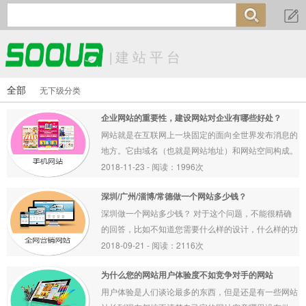
网站首页

关于我们

|
建站平台
资讯中心

全部
无下级分类
产品中心

企业网站的重要性，建设网站对企业有哪些好处？
网站就是在互联网上一块固定的面向全世界发布消息的
联系我们

地方。它由域名（也就是网站地址）和网站空间构成。
衡量一个网站的性能通常从网站空间大小、网站位置、
2018-11-23 - 阅读：1996次
网站连接速度、网站软件配置、网站提供服务等几方面
深圳/广州/淄博/常德做一个网站多少钱？
考虑。如果将一个网站类比为一栋房屋或许更容易理解
一些
深圳做一个网站多少钱？ 对于这个问题，不能很精确
的回答，比如不知道您需要什么样的设计，什么样的功
能，另一个，您是否比较在乎价格因素？我们都知道，
2018-09-21 - 阅读：2116次
一线城市北上广深的价格通常会比较贵，不少一线城市
为什么您的网站用户体验度不如竞争对手的网站
的企业为了考虑到成本因素，都会找二线三线城市的专
业团队或技术牛人外包
用户体验是人们谈论最多的东西，但是还是有一些网站