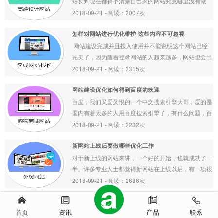
站长到现在都搞不清楚自己家的网站究竟哪里没有做
好，明明自己也对网站进行了很多方面的优化工作，但
2018-09-21 - 阅读：2007次
是当他们和自己的对手进行比较的时候
怎样对网站进行优化维护 这些内容不可忽视
 网站建设完成并且投入使用并不能说明这个网站已经
完美了，因为随着登录网站的人越来越多，网站也会出
现越来越多的问题，所以网站后期的维护工作是非常有
2018-09-21 - 阅读：2315次
必要的，网站的维护工作主要包括以下几个方面
网站建设优化如何得到百度的欢迎
百度，我们又爱又恨的一个中文搜索引擎大哥，爱的是
国内有着太多的人用百度搜索引擎了，有什么问题，百
度下吧。恨的是，百度总存在不公平的人为行为，经常
2018-09-21 - 阅读：2232次
会人工干预网站的排名。不过个人觉得做中文网站的优
新网站上线后要做哪些优化工作
化还是要讨好百度，得到百度的喜欢，让百度青睐我们
的网站。怎样让百度青睐我们网站呢
对于新上线的网站来讲，一个好的开始，也就成功了一
半。许多专业人士都觉得新网站在上线以后，有一项很
重要的工作，那就是网站的优化与推广。对新网站的优
2018-09-21 - 阅读：2686次
化与推广，一些新网站的负责人并不太清楚。到底要如
何来做网站优化与推广？小编搜集了一些资料，可以和
首页
资讯
产品
联系
大家一起来学习一下。