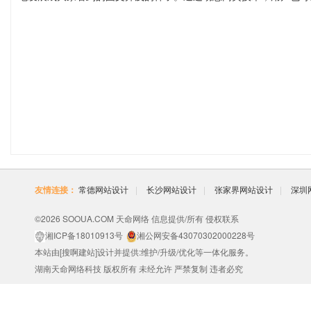
友情连接：
常德网站设计
|
长沙网站设计
|
张家界网站设计
|
深圳
©2026
SOOUA.COM
天命网络 信息提供/所有
侵权联系
湘ICP备18010913号
湘公网安备43070302000228号
本站由[
搜啊建站
]设计并提供:维护/升级/优化等一体化服务。
湖南天命网络科技
版权所有 未经允许 严禁复制 违者必究