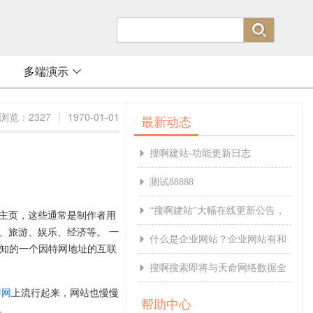
多端演示

浏览：2327
|
1970-01-01
最新动态
搜啊建站-功能更新日志

测试88888

“搜啊建站”大幅在线更新公告，

主页，这些通常是制作者用
、旅游、娱乐、经济等。 一
请各网站主提前做好准备。
什么是企业网站？企业网站有和

公知的一个因特网地址的互联
作用
搜啊搜索即将与天命网络数据全

特网
上流行起来，网站也慢慢
面打通
帮助中心
。